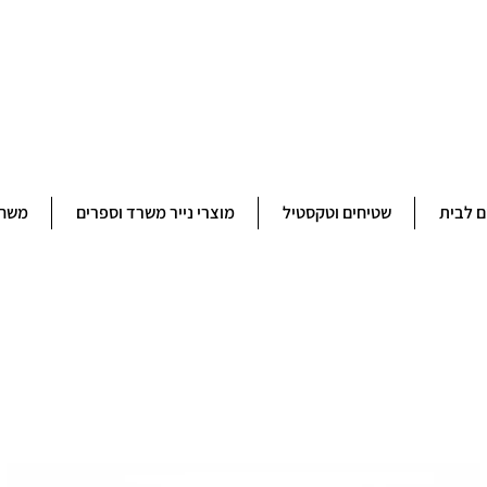
ברוכים הבאים לחנותא רשפון להזמנות ובירורים 09-9506851
ם לבית
שטיחים וטקסטיל
מוצרי נייר משרד וספרים
משחק