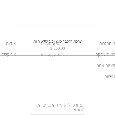
תצוגה מהירה
ערכת הרכבה מעץ- בובישקט חיות
facebook
אודות
מחיר
ביטול עסקה
instagram
צור קשר
יניות אתר
הצטרפו לרשימת החברים של
חנותא