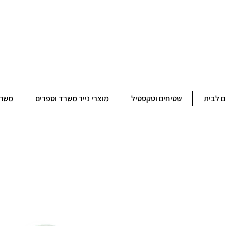
ברוכים הבאים לחנותא רשפון להזמנות ובירורים 09-9506851
ם לבית
שטיחים וטקסטיל
מוצרי נייר משרד וספרים
משחק