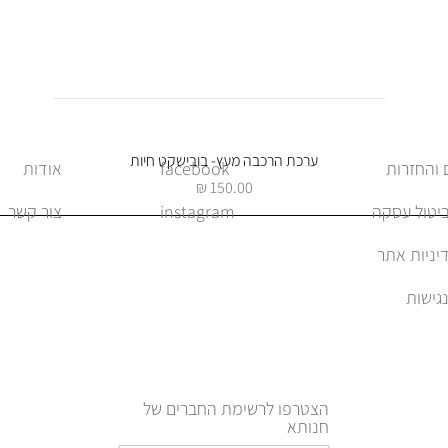
תצוגה מהירה
ערכת הרכבה מעץ- בובישקט חיות
facebook
אודות
מחיר
ביטול עסקה
instagram
צור קשר
יניות אתר
הצטרפו לרשימת החברים של
חנותא