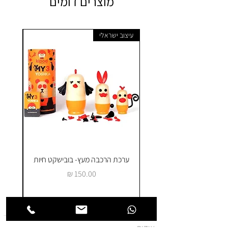
מוצרים דומים
עיצוב ישראלי
ערכת הרכבה מעץ- בובישקט חיות
ק
מחיר