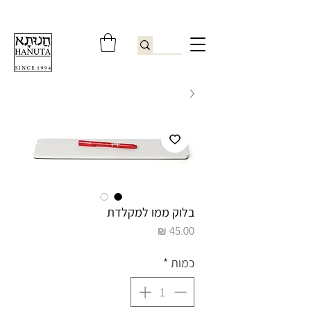
ברוכים הבאים לחנותא רשפון להזמנות ובירורים
09-9506851
בלוק ממו למקלדת
מחיר
כמות
*