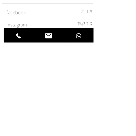
אודות
facebook
צור קשר
instagram
משלוחים והחזרות
מדיניות ביטול עסקה
תקנון ומדיניות אתר
הצהרת נגישות
הצטרפו לרשימת החברים של
חנותא