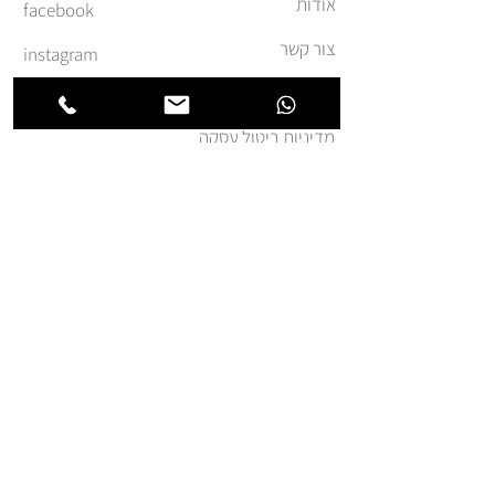
אודות
facebook
צור קשר
instagram
משלוחים והחזרות
מדיניות ביטול עסקה
תקנון ומדיניות אתר
הצהרת נגישות
הצטרפו לרשימת החברים של
חנותא
אני מאשר.ת קבלת דואר