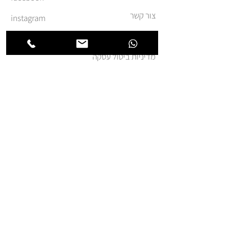
צור קשר
instagram
משלוחים והחזרות
מדיניות ביטול עסקה
תקנון ומדיניות אתר
הצהרת נגישות
הצטרפו לרשימת החברים של
חנותא
אני מאשר.ת קבלת דואר
פרסומי מאת זה